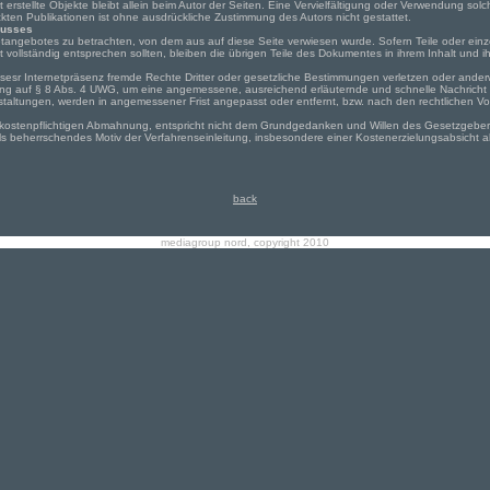
bst erstellte Objekte bleibt allein beim Autor der Seiten. Eine Vervielfältigung oder Verwendung 
kten Publikationen ist ohne ausdrückliche Zustimmung des Autors nicht gestattet.
lusses
rnetangebotes zu betrachten, von dem aus auf diese Seite verwiesen wurde. Sofern Teile oder ein
 vollständig entsprechen sollten, bleiben die übrigen Teile des Dokumentes in ihrem Inhalt und ih
sesr Internetpräsenz fremde Rechte Dritter oder gesetzliche Bestimmungen verletzen oder anderw
fung auf § 8 Abs. 4 UWG, um eine angemessene, ausreichend erläuternde und schnelle Nachrich
taltungen, werden in angemessener Frist angepasst oder entfernt, bzw. nach den rechtlichen V
e kostenpflichtigen Abmahnung, entspricht nicht dem Grundgedanken und Willen des Gesetzgeber
 beherrschendes Motiv der Verfahrenseinleitung, insbesondere einer Kostenerzielungsabsicht al
back
mediagroup nord, copyright 2010