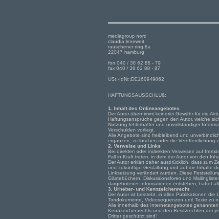
mediagroup nord
claudia leneweit
rauschener ring 8a
22047 hamburg
fon 040 / 38 62 88 - 79
fax 040 / 38 62 88 - 87
USt.-IdNr.:DE160949062
HAFTUNGSAUSSCHLUß:
1. Inhalt des Onlineangebotes
Der Autor übernimmt keinerlei Gewähr für die Aktua
Haftungsansprüche gegen den Autor, welche sich 
Nutzung fehlerhafter und unvollständiger Informa
Verschulden vorliegt.
Alle Angebote sind freibleibend und unverbindli
ergänzen, zu löschen oder die Veröffentlichung z
2. Verweise und Links
Bei direkten oder indirekten Verweisen auf fremd
Fall in Kraft treten, in dem der Autor von den In
Der Autor erklärt daher ausdrücklich, dass zum Ze
und zukünftige Gestaltung und auf die Inhalte der
Linksetzung verändert wurden. Diese Feststellung
Gästebüchern, Diskussionsforen und Mailinglisten
dargebotener Informationen entstehen, haftet alle
3. Urheber- und Kennzeichenrecht
Der Autor ist bestrebt, in allen Publikationen d
Tondokumente, Videosequenzen und Texte zu nut
Alle innerhalb des Internetangebotes genannten
Kennzeichenrechts und den Besitzrechten der jew
Dritter geschützt sind!