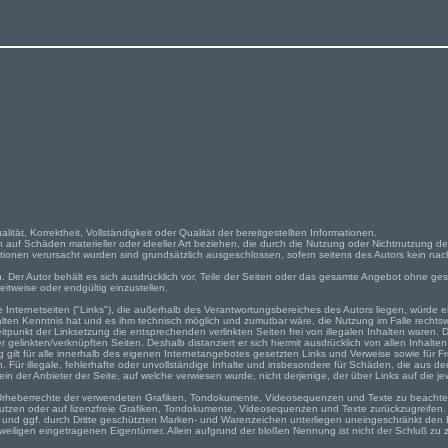
lität, Korrektheit, Vollständigkeit oder Qualität der bereitgestellten Informationen.
auf Schäden materieller oder ideeller Art beziehen, die durch die Nutzung oder Nichtnutzung d
tionen verursacht wurden sind grundsätzlich ausgeschlossen, sofern seitens des Autors kein nach
ch. Der Autor behält es sich ausdrücklich vor, Teile der Seiten oder das gesamte Angebot ohne 
eitweise oder endgültig einzustellen.
e Internetseiten ("Links"), die außerhalb des Verantwortungsbereiches des Autors liegen, würde e
halten Kenntnis hat und es ihm technisch möglich und zumutbar wäre, die Nutzung im Falle rechtswi
itpunkt der Linksetzung die entsprechenden verlinkten Seiten frei von illegalen Inhalten waren. Der
 gelinkten/verknüpften Seiten. Deshalb distanziert er sich hiermit ausdrücklich von allen Inhalten
 gilt für alle innerhalb des eigenen Internetangebotes gesetzten Links und Verweise sowie für F
. Für illegale, fehlerhafte oder unvollständige Inhalte und insbesondere für Schäden, die aus d
in der Anbieter der Seite, auf welche verwiesen wurde, nicht derjenige, der über Links auf die jewe
ie Urheberrechte der verwendeten Grafiken, Tondokumente, Videosequenzen und Texte zu beachten,
zen oder auf lizenzfreie Grafiken, Tondokumente, Videosequenzen und Texte zurückzugreifen.
 und ggf. durch Dritte geschützten Marken- und Warenzeichen unterliegen uneingeschränkt den 
eiligen eingetragenen Eigentümer. Allein aufgrund der bloßen Nennung ist nicht der Schluß zu