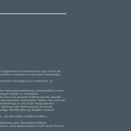
er dargebotenen Informationen bzw. durch die
weislich vorsätzliches oder grob fahrlässiges
gesonderte Ankündigung zu verändern, zu
ine Haftungsverpflichtung ausschließlich in dem
driger Inhalte zu verhindern.
 Autor hat keinerlei Einfluss auf die aktuelle
 aller gelinkten /verknüpften Seiten, die nach der
remdeinträge in vom Autor eingerichteten
er Nutzung oder Nichtnutzung solcherart
ilige Veröffentlichung lediglich verweist.
 von ihm selbst erstellte Grafiken,
Bestimmungen des jeweils gültigen
 ziehen, dass Markenzeichen nicht durch Rechte