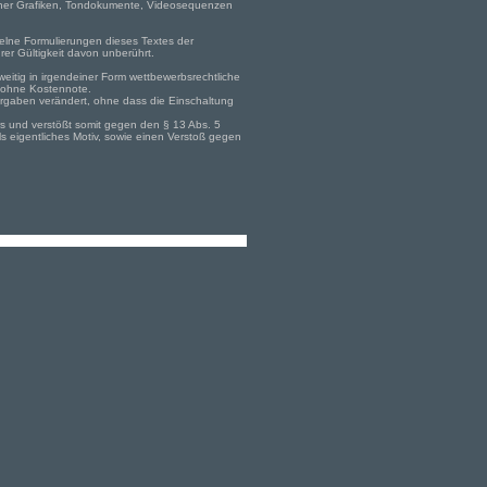
solcher Grafiken, Tondokumente, Videosequenzen
zelne Formulierungen dieses Textes der
rer Gültigkeit davon unberührt.
eitig in irgendeiner Form wettbewerbsrechtliche
t ohne Kostennote.
orgaben verändert, ohne dass die Einschaltung
s und verstößt somit gegen den § 13 Abs. 5
s eigentliches Motiv, sowie einen Verstoß gegen