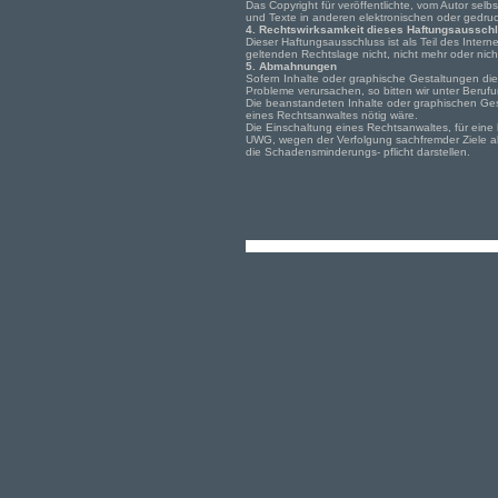
Das Copyright für veröffentlichte, vom Autor sel
und Texte in anderen elektronischen oder gedruc
4. Rechtswirksamkeit dieses Haftungsaussch
Dieser Haftungsausschluss ist als Teil des Inte
geltenden Rechtslage nicht, nicht mehr oder nicht
5. Abmahnungen
Sofern Inhalte oder graphische Gestaltungen die
Probleme verursachen, so bitten wir unter Beru
Die beanstandeten Inhalte oder graphischen Ges
eines Rechtsanwaltes nötig wäre.
Die Einschaltung eines Rechtsanwaltes, für ein
UWG, wegen der Verfolgung sachfremder Ziele als
die Schadensminderungs- pflicht darstellen.